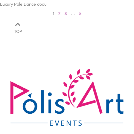
Luxury Pole Dance σόου
1
2
3
…
5
TOP