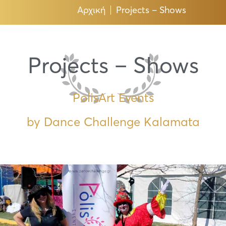
Αρχική
Projects – Shows
Projects – Shows
PolisArt Events
by Dance Challenge Kalamata
Page
Page
Page
Page