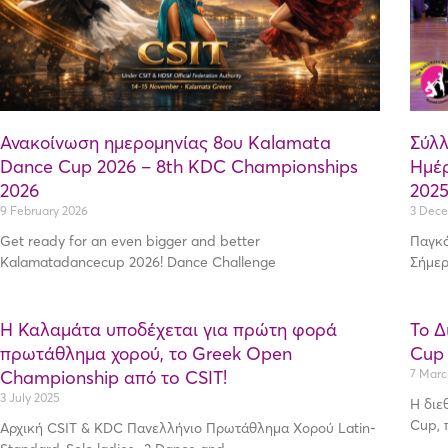
Ανακοίνωση ημερομηνίας 8ου Kalamata
Σύλλ
Dance Cup 2026 – 8th KDC Championships
Ημέρ
2026
202
9 February 2026
3 Dec
Get ready for an even bigger and better
Παγκό
Kalamatadancecup 2026! Dance Challenge
Σήμερ
Η Καλαμάτα υποδέχεται για πρώτη φορά
Το Δ
πρωτάθλημα χορού, το Greek Open
Cup 
Championship από τo CSIT!
7 Marc
3 July 2025
Η διε
Cup, 
Αρχική CSIT & KDC Πανελλήνιο Πρωτάθλημα Χορού Latin-