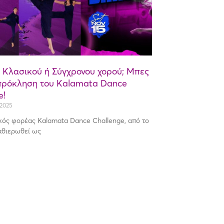
υ Κλασικού ή Σύγχρονου χορού; Μπες
πρόκληση του Kalamata Dance
e!
 2025
ικός φορέας Kalamata Dance Challenge, από το
καθιερωθεί ως