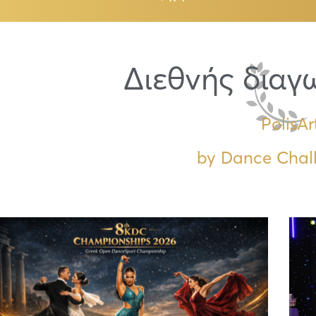
Διεθνής διαγ
PolisAr
by Dance Chal