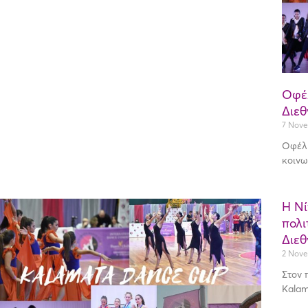
Οφέλ
Διε
7 Nove
Οφέλη
κοινω
Η Νί
πολι
Διε
2 Nove
Στον 
Kalam