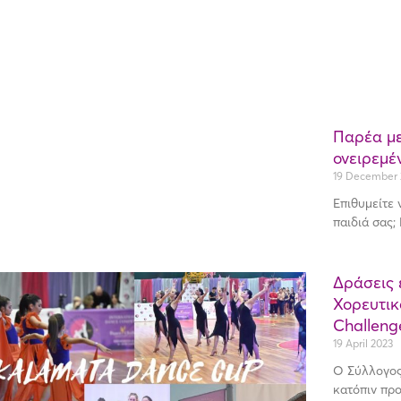
Παρέα με
ονειρεμέ
19 December 
Επιθυμείτε 
παιδιά σας; 
Δράσεις 
Χορευτικ
Challeng
19 April 2023
O Σύλλογος 
κατόπιν πρ