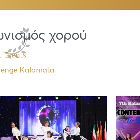
ωνισμός χορού
t Events
lenge Kalamata
Page
Page