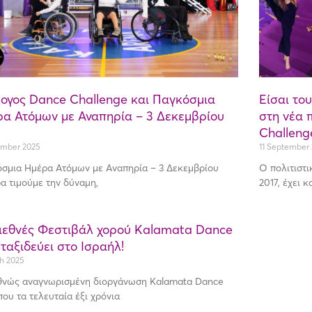
ογος Dance Challenge και Παγκόσμια
Είσαι το
α Ατόμων με Αναπηρία – 3 Δεκεμβρίου
στη νέα 
5
Challeng
ember 2025
11 September
σμια Ημέρα Ατόμων με Αναπηρία – 3 Δεκεμβρίου
Ο πολιτιστ
α τιμούμε την δύναμη,
2017, έχει 
ιεθνές Φεστιβάλ χορού Kalamata Dance
ταξιδεύει στο Ισραήλ!
h 2025
θνώς αναγνωρισμένη διοργάνωση Kalamata Dance
που τα τελευταία έξι χρόνια