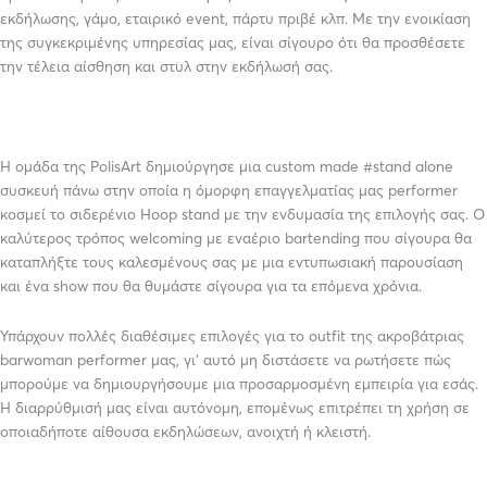
εκδήλωσης, γάμο, εταιρικό event, πάρτυ πριβέ κλπ. Με την ενοικίαση
της συγκεκριμένης υπηρεσίας μας, είναι σίγουρο ότι θα προσθέσετε
την τέλεια αίσθηση και στυλ στην εκδήλωσή σας.
Η ομάδα της PolisArt δημιούργησε μια custom made #stand alone
συσκευή πάνω στην οποία η όμορφη επαγγελματίας μας performer
κοσμεί το σιδερένιο Hoop stand με την ενδυμασία της επιλογής σας. Ο
καλύτερος τρόπος welcoming με εναέριο bartending που σίγουρα θα
καταπλήξτε τους καλεσμένους σας με μια εντυπωσιακή παρουσίαση
και ένα show που θα θυμάστε σίγουρα για τα επόμενα χρόνια.
Υπάρχουν πολλές διαθέσιμες επιλογές για το outfit της ακροβάτριας
barwoman performer μας, γι’ αυτό μη διστάσετε να ρωτήσετε πώς
μπορούμε να δημιουργήσουμε μια προσαρμοσμένη εμπειρία για εσάς.
Η διαρρύθμισή μας είναι αυτόνομη, επομένως επιτρέπει τη χρήση σε
οποιαδήποτε αίθουσα εκδηλώσεων, ανοιχτή ή κλειστή.