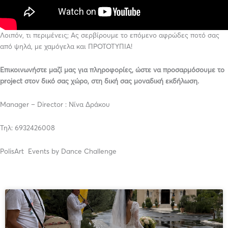
Λοιπόν, τι περιμένεις; Ας σερβίρουμε το επόμενο αφρώδες ποτό σας
από ψηλά, με χαμόγελα και ΠΡΟΤΟΤΥΠΙΑ!
Επικοινωνήστε μαζί μας για πληροφορίες, ώστε να προσαρμόσουμε το
project στον δικό σας χώρο, στη δική σας μοναδική εκδήλωση.
Manager – Director : Νίνα Δράκου
Τηλ: 6932426008
PolisArt Events by Dance Challenge