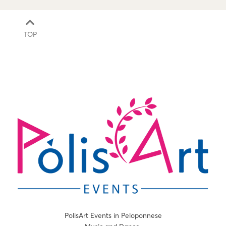
TOP
PolisArt Events in Peloponnese