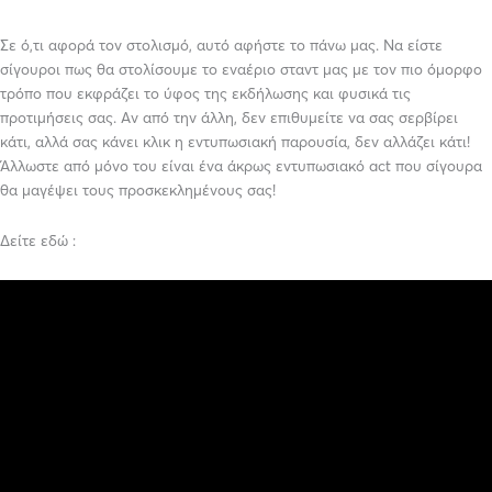
Σε ό,τι αφορά τον στολισμό, αυτό αφήστε το πάνω μας. Να είστε
σίγουροι πως θα στολίσουμε το εναέριο σταντ μας με τον πιο όμορφο
τρόπο που εκφράζει το ύφος της εκδήλωσης και φυσικά τις
προτιμήσεις σας. Αν από την άλλη, δεν επιθυμείτε να σας σερβίρει
κάτι, αλλά σας κάνει κλικ η εντυπωσιακή παρουσία, δεν αλλάζει κάτι!
Άλλωστε από μόνο του είναι ένα άκρως εντυπωσιακό act που σίγουρα
θα μαγέψει τους προσκεκλημένους σας!
Δείτε εδώ :