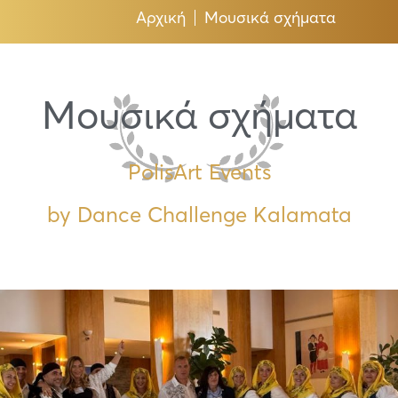
Αρχική
Μουσικά σχήματα
Μουσικά σχήματα
PolisArt Events
by Dance Challenge Kalamata
Page
Page
Page