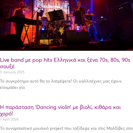
Live band με pop hits Ελληνικά και ξένα 70s, 80s, 90s
σουξέ
5 January 2025
Το συγκρότημα αυτό θα το λατρέψετε! Οι καλλιτέχνες μας έχουν
ετοιμάσει για
Η παράσταση ‘Dancing violin’ με βιολί, κιθάρα και
χορό!
7 April 2024
Το συναρπαστικό μουσικό project που ταξίδεψε και στις Μαλδίβες στο