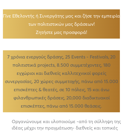
Γίνε Εθελοντής ή Συνεργάτης μας και ζήσε την εμπειρία
των πολιτιστικών μας δράσεων!
Ζητήστε μας προσφορά!
7 χρόνια ενεργούς δράσης, 25 Events - Festivals, 20
πολιτιστικά projects, 8.500 συμμετέχοντες, 180
εγχώριοι και διεθνείς καλλιτεχνικοί φορείς
συνεργασίας, 20 χώρες συμμετοχής, πάνω από 15.000
επισκέπτες & θεατές, σε 10 πόλεις, 15 και άνω
φιλανθρωπικές δράσεις, 20,000 διαδικτυακοί
επισκέπτες, πάνω από 15.000 θεάσεις.
Οργανώνουμε και υλοποιούμε -από τη σύλληψη της
ιδέας μέχρι την πραγμάτωση- διεθνείς και τοπικές