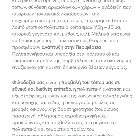
κεντρικές και ορεινές περιοχές, ανάδειξη ιστορικών
τόπων, σύνδεση αρχαιολογικών χώρων – ανάδειξη των
ιστορικών πολιτιστικών διαδρομών), την
επιχειρηματικότητα (τουριστικές επιχειρήσεις) και το
λοιπό «τοπικό πολιτιστικό κοίτασμα» (ήθη – έθιμα,
ιστορικά γεγονότα και μύθους, κτλ).
Μέλημά μας
είναι
να δημιουργήσουμε ‘πολιτιστικούς θεσμούς’ που
προσφέρουν
ανάπτυξη στην Περιφέρεια
Πελοποννήσου
και υπεραξία στο πολιτιστικό και
τουριστικό προϊόν της, συμβάλλοντας στην οικονομική
αναζωογόνηση και στη δημιουργία θέσεων εργασίας.
Φιλοδοξία μας
είναι η
προβολή του τόπου μας σε
εθνικό και διεθνές επίπεδο
,
η
πολιτιστική ανάταση και
εξωστρέφεια,
η ενίσχυση της κοινωνικής αλληλεγγύης
και συνοχής
και τέλος η συνεργασία με όλες τις
μορφές οικονομικής δραστηριότητας (τουρισμός,
παραγωγή, αθλητισμός, αγροδιατροφή κ.α.)
προωθώντας και προβάλλοντας στο μέγιστο το
πολιτιστικό και τουριστικό προϊόν του
Πελοποννησιακού τόπου εγχώρια και διεθνώς.