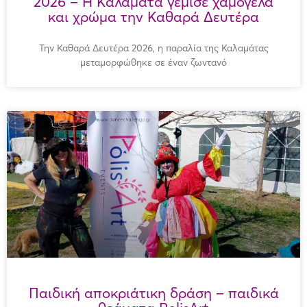
2026 – Η Καλαμάτα γέμισε χαμόγελα
και χρώμα την Καθαρά Δευτέρα
Την Καθαρά Δευτέρα 2026, η παραλία της Καλαμάτας
μεταμορφώθηκε σε έναν ζωντανό
Παιδική αποκριάτικη δράση – παιδικά