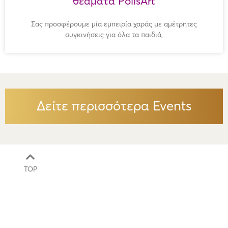
θεάματα PolisArt
Σας προσφέρουμε μία εμπειρία χαράς με αμέτρητες
συγκινήσεις για όλα τα παιδιά,
Δείτε περισσότερα Events
TOP