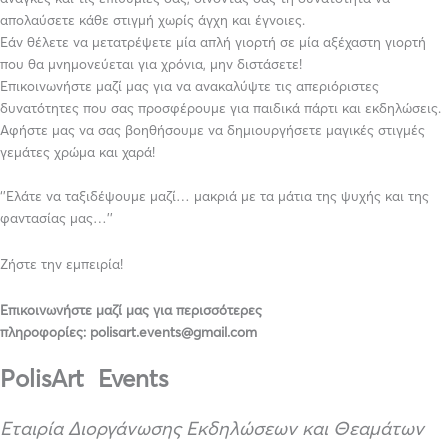
απολαύσετε κάθε στιγμή χωρίς άγχη και έγνοιες.
Εάν θέλετε να μετατρέψετε μία απλή γιορτή σε μία αξέχαστη γιορτή
που θα μνημονεύεται για χρόνια, μην διστάσετε!
Επικοινωνήστε μαζί μας για να ανακαλύψτε τις απεριόριστες
δυνατότητες που σας προσφέρουμε για παιδικά πάρτι και εκδηλώσεις.
Αφήστε μας να σας βοηθήσουμε να δημιουργήσετε μαγικές στιγμές
γεμάτες χρώμα και χαρά!
‘’Ελάτε να ταξιδέψουμε μαζί… μακριά με τα μάτια της ψυχής και της
φαντασίας μας…’’
Ζήστε την εμπειρία!
Επικοινωνήστε μαζί μας για περισσότερες
πληροφορίες: polisart.events@gmail.com
PolisArt Events
Εταιρία Διοργάνωσης Ε
κδηλώσεων
και
Θεαμάτων