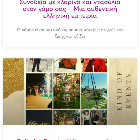
Συνοδεία με κλαρίνο και νταούλια
στον γάμο σας – Μια αυθεντική
ελληνική εμπειρία
Ο γάμος είναι μια από τις σημαντικότερες στιγμές της
ζωής και αξίζει