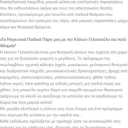
διασκεδαστικά παιχνίδια, μαγικά κόλπα και εκπληκτικές παραστάσεις
που θα ενθουσιάσουν ακόμα και τους πιο απαιτητικούς θεατές.
Επιπλέον, προσφέρουμε μία ποικιλία από παιδικά θεάματα που
συμπληρώνουν την εμπειρία του πάρτι, από μαγικές παραστάσεις μέχρι
κόμικ και θεατρικά δρώμενα.
«Τα Μαγευτικά Παιδικά Πάρτι μας με την Κλόουν Γελαστούλα και πολύ
Θέαμα!»*
Η κλοουν Γελαστουλα είναι μια θεατρική κλοουν που έρχεται στο χώρο
σας για να ξεσηκώσει μικρούς κ μεγάλους. Το πρόγραμμα της
περιλαμβάνει ηχητική κάλυψη (ηχείο, μικρόφωνο, χειλοφωνο) θεατρικό
και διαδραστικό παιχνίδι, μουσικοκινητικές δραστηριότητες, βροχή από
καραμέλες, σαπουνόφουσκες, μπαλονοκατασκευες, glitter tattoo,
tattoo νερού, face painting με ειδικές μπογιές για παιδιά στρας και
glitter, ένα μπαούλο γεμάτο δώρα για παιχνίδι κρυμμένου θησαυρού
(ψάχνουμε το κλειδί να ανοίξουμε το μπαούλο και να κερδίσουμε τα
δώρα) και λίγα μαγικά κόλπα!
Με μεγάλο εξοπλισμό η κλόουν μας είναι έτοιμη για ένα πρόγραμμα
που σίγουρα θα γελάσετε με την καρδιά σας .
Κάθε εκδήλωση σχεδιάζεται με προσοχή ώστε να ανταποκριθεί στις
ανάγκες και τις επιθυμίες σας, δίνοντάς σας τη δυνατότητα να