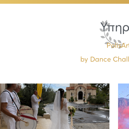
Υπηρ
PolisAr
by Dance Chal