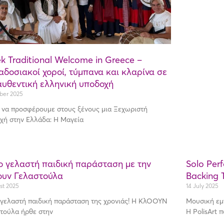
k Traditional Welcome in Greece –
δοσιακοί χοροί, τύμπανα και κλαρίνα σε
αυθεντική ελληνική υποδοχή
ber 2025
 να προσφέρουμε στους ξένους μια Ξεχωριστή
χή στην Ελλάδα: Η Μαγεία
ο γελαστή παιδική παράσταση με την
Solo Per
ουν Γελαστούλα
Backing 
st 2025
14 July 2025
 γελαστή παιδική παράσταση της χρονιάς! Η ΚλΟΟΥΝ
Μουσική εμ
τούλα ήρθε στην
Η PolisArt 