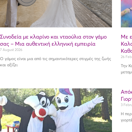
Συνοδεία με κλαρίνο και νταούλια στον γάμο
Με ε
σας – Μια αυθεντική ελληνική εμπειρία
Καλα
7 August 2026
Καθ
26 Feb
Ο γάμος είναι μια από τις σημαντικότερες στιγμές της ζωής
και αξίζει
Την Κ
μεταμ
Απόκ
Γιορ
3 Febr
Η περ
γιορτ