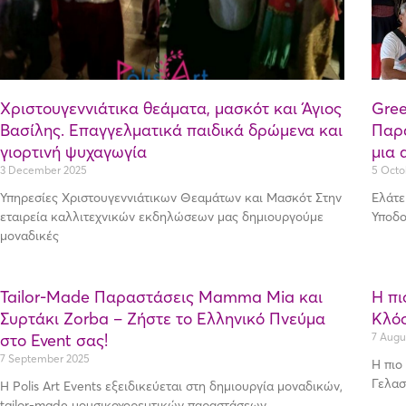
Χριστουγεννιάτικα θεάματα, μασκότ και Άγιος
Gree
Βασίλης. Επαγγελματικά παιδικά δρώμενα και
Παρα
γιορτινή ψυχαγωγία
μια 
3 December 2025
5 Octo
Υπηρεσίες Χριστουγεννιάτικων Θεαμάτων και Μασκότ Στην
Ελάτε
εταιρεία καλλιτεχνικών εκδηλώσεων μας δημιουργούμε
Υποδο
μοναδικές
Tailor-Made Παραστάσεις Mamma Mia και
Η πι
Συρτάκι Zorba – Ζήστε το Ελληνικό Πνεύμα
Κλό
στο Event σας!
7 Augu
7 September 2025
Η πιο
Γελασ
Η Polis Art Events εξειδικεύεται στη δημιουργία μοναδικών,
tailor-made μουσικοχορευτικών παραστάσεων