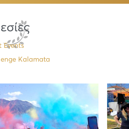
εσίες
t Events
lenge Kalamata
Page
Page
Page
Page