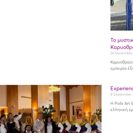
Το μυστι
Καρυοθρ
26 December
Καρυοθραύσ
εμπειρία έζ
Experien
8 September 
Η Polis Art
ελληνική εμ