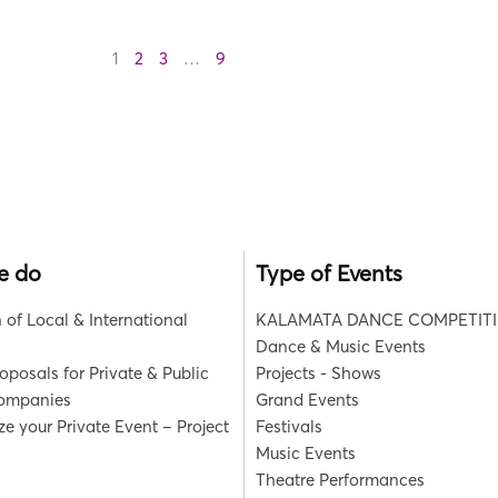
1
2
3
…
9
e do
Type of Events
 of Local & International
KALAMATA DANCE COMPETIT
Dance & Music Events
roposals for Private & Public
Projects - Shows
Companies
Grand Events
e your Private Event – Project
Festivals
Music Events
Theatre Performances