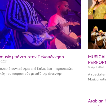
 music μπάντα στην Πελοπόννησο
MUSICA
 2024
PERFOR
12 April 2024
ουσικό συγκρότημα από Καλαμάτα, παρουσιάζει
κές που ισορροπούν μεταξύ της έντεχνης,
A special e
Musical arti
Arabian 