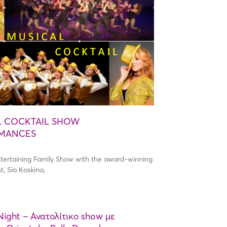
L COCKTAIL SHOW
MANCES
ntertaining Family Show with the award-winning
st, Sia Koskina,
Night – Ανατολίτικο show με