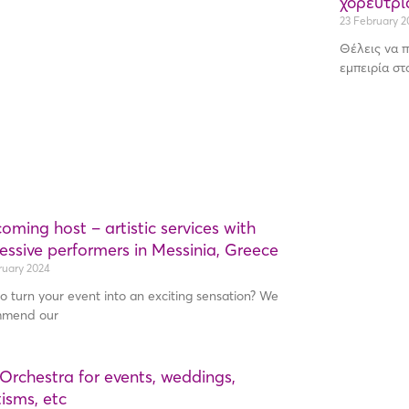
χορεύτρια
23 February 2
Θέλεις να 
εμπειρία στ
oming host – artistic services with
essive performers in Messinia, Greece
ruary 2024
o turn your event into an exciting sensation? We
mmend our
 Orchestra for events, weddings,
isms, etc