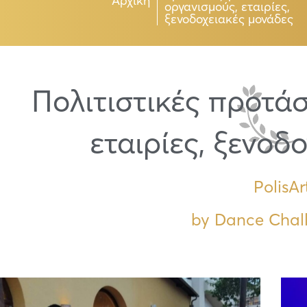
Αρχική
οργανισμούς, εταιρίες,
ξενοδοχειακές μονάδες
Πολιτιστικές προτάσ
εταιρίες, ξενοδ
PolisAr
by Dance Chal