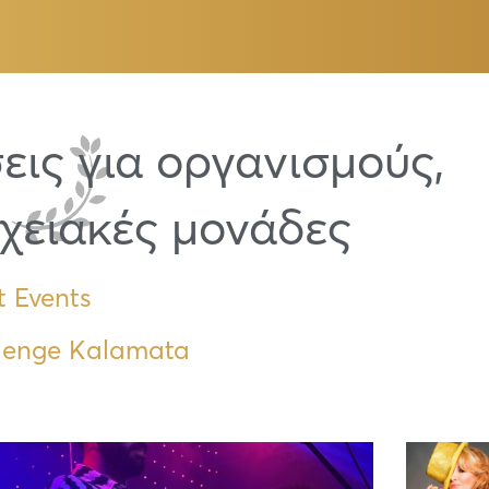
εις για οργανισμούς,
οχειακές μονάδες
t Events
lenge Kalamata
Page
Page
Page