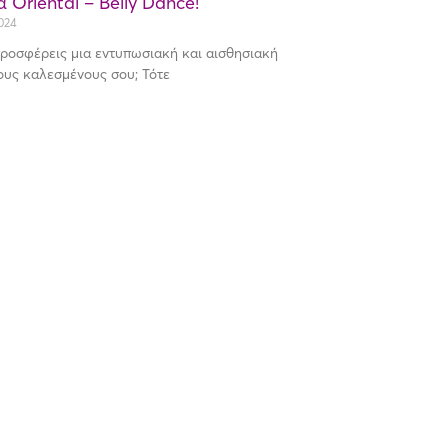
 Oriental – Belly Dance!
024
προσφέρεις μια εντυπωσιακή και αισθησιακή
ους καλεσμένους σου; Τότε