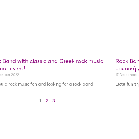
 Band with classic and Greek rock music
Rock Band
your event!
μουσική 
ember 2022
17 December 
ou a rock music fan and looking for a rock band
Είσαι fun τ
1
2
3