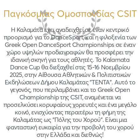
Παγκόσμιας Ομοσπονδίας CSIT
Η Καλαμάτα έχει αναδειχθεί σε έναν κεντρικό
προορισμό για το DanceSport, και η φιλοξενία των
Greek Open DanceSport Championships σε έναν
χώρο υψηλών προδιαγραφών θα προσφέρει την
ιδανική σκηνή για τους αθλητές. To Kalamata
Dance Cup θα διεξαχθεί στις 15-16 Νοεμβρίου
2025, στην Αίθουσα Αθλητικών & Πολιτιστικών
Εκδηλώσεων Δήμου Καλαμάτας "ΤΕΝΤΑ". Αυτό το
γεγονός, που περιλαμβάνει και το Greek Open
Championship της CSIT, αναμένεται να
προσελκύσει κορυφαίους χορευτές και ένα μεγάλο
κοινό, ενισχύοντας περαιτέρω τη φήμη της
Καλαμάτας ως "Πόλης του Χορού". Είναι μια
φανταστική ευκαιρία για την προβολή του χορού
στην Ελλάδα και διεθνώς!