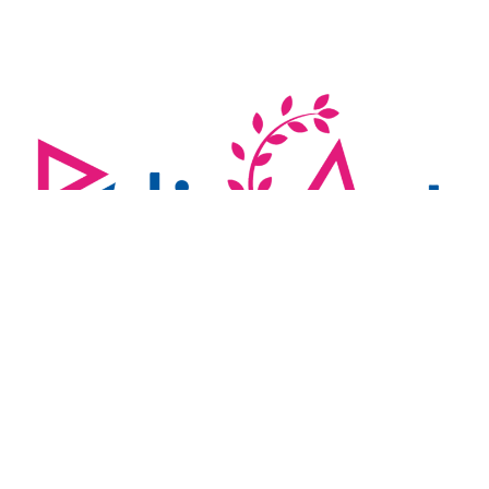
PolisArt Events in Peloponnese
Music and Dance
Innovative, Event Design ang Planning
What we do
Production of Local & International Events