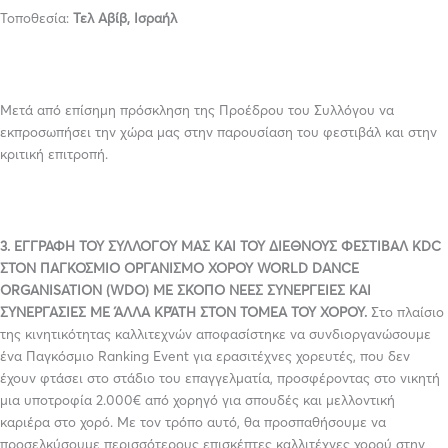
Τοποθεσία:
Τελ Αβίβ, Ισραήλ
Μετά από επίσημη πρόσκληση της Προέδρου του Συλλόγου να
εκπροσωπήσει την χώρα μας στην παρουσίαση του φεστιβάλ και στην
κριτική επιτροπή.
3. ΕΓΓΡΑΦΗ ΤΟΥ ΣΥΛΛΟΓΟΥ ΜΑΣ ΚΑΙ ΤΟΥ ΔΙΕΘΝΟΥΣ ΦΕΣΤΙΒΑΛ
KDC
ΣΤΟΝ ΠΑΓΚΟΣΜΙΟ ΟΡΓΑΝΙΣΜΟ ΧΟΡΟΥ
WORLD
DANCE
ORGANISATION
(
WDO
) ΜΕ ΣΚΟΠΟ ΝΕΕΣ ΣΥΝΕΡΓΕΙΕΣ ΚΑΙ
ΣΥΝΕΡΓΑΣΙΕΣ ΜΕ ΆΛΛΑ ΚΡΆΤΗ ΣΤΟΝ ΤΟΜΕΑ ΤΟΥ ΧΟΡΟΥ.
Στο πλαίσιο
της κινητικότητας καλλιτεχνών αποφασίστηκε να συνδιοργανώσουμε
ένα Παγκόσμιο Ranking Event για ερασιτέχνες χορευτές, που δεν
έχουν φτάσει στο στάδιο του επαγγελματία, προσφέροντας στο νικητή
μια υποτροφία 2.000€ από χορηγό για σπουδές και μελλοντική
καριέρα στο χορό. Με τον τρόπο αυτό, θα προσπαθήσουμε να
προσελκύσουμε περισσότερους επισκέπτες καλλιτέχνες χορού στην