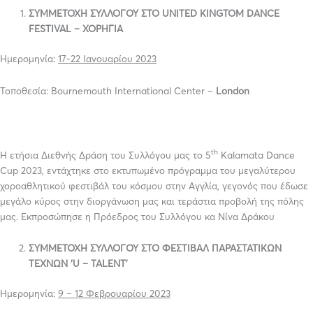
ΣΥΜΜΕΤΟΧΗ
ΣΥΛΛΟΓΟΥ
ΣΤΟ
UNITED KINGTOM DANCE
FESTIVAL –
ΧΟΡΗΓΙΑ
Ημερομηνία:
17-22
Ιανουαρίου
2023
Τοποθεσία: Bournemouth International Center –
London
th
Η ετήσια Διεθνής Δράση του Συλλόγου μας το 5
Kalamata Dance
Cup 2023, εντάχτηκε στο εκτυπωμένο πρόγραμμα του μεγαλύτερου
χοροαθλητικού φεστιβάλ του κόσμου στην Αγγλία, γεγονός που έδωσε
μεγάλο κύρος στην διοργάνωση μας και τεράστια προβολή της πόλης
μας. Εκπροσώπησε η Πρόεδρος του Συλλόγου κα Νίνα Δράκου
ΣΥΜΜΕΤΟΧΗ ΣΥΛΛΟΓΟΥ ΣΤΟ ΦΕΣΤΙΒΑΛ ΠΑΡΑΣΤΑΤΙΚΩΝ
ΤΕΧΝΩΝ ‘
U
–
TALENT
’
Ημερομηνία:
9 – 12 Φεβρουαρίου 2023