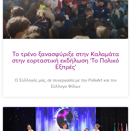
Το τρένο ξανασφύριξε στην Καλαμάτα
στην εορταστική εκδήλωση ‘Το Πολικό
Εξπρές’
Ο Σύλλογός μας, σε συνεργασία με την PolisArt και τον
Σύλλογο Φίλων