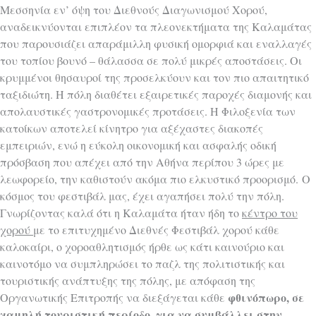
Μεσσηνία εν’ όψη του Διεθνούς Διαγωνισμού Χορού,
αναδεικνύονται επιπλέον τα πλεονεκτήματα της Καλαμάτας
που
παρουσιάζει απαράμιλλη φυσική ομορφιά και εναλλαγές
του τοπίου βουνό – θάλασσα σε πολύ μικρές αποστάσεις. Οι
κρυμμένοι θησαυροί της προσελκύουν και τον πιο απαιτητικό
ταξιδιώτη. Η πόλη διαθέτει εξαιρετικές παροχές διαμονής και
απολαυστικές γαστρονομικές προτάσεις. Η Φιλοξενία των
κατοίκων αποτελεί κίνητρο για αξέχαστες διακοπές
εμπειριών, ενώ η εύκολη οικονομική και ασφαλής οδική
πρόσβαση που απέχει από την Αθήνα περίπου 3 ώρες με
λεωφορείο, την καθιστούν ακόμα πιο ελκυστικό προορισμό.
Ο
κόσμος του φεστιβάλ μας, έχει αγαπήσει πολύ την πόλη.
Γνωρίζοντας καλά ότι η Καλαμάτα ήταν ήδη το
κέντρο του
χορού
με το επιτυχημένο Διεθνές Φεστιβάλ χορού κάθε
καλοκαίρι, ο χοροαθλητισμός ήρθε ως κάτι καινούριο και
καινοτόμο να συμπληρώσει το παζλ της πολιτιστικής και
τουριστικής ανάπτυξης της πόλης, με απόφαση της
φθινόπωρο, σε
Οργανωτικής Επιτροπής να διεξάγεται κάθε
χαμηλή τουριστική περίοδο, για
να συμβάλλει στην