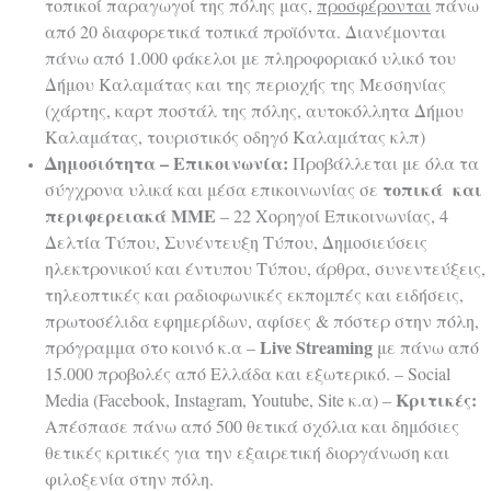
τοπικοί παραγωγοί της πόλης μας,
προσφέρονται
πάνω
από 20 διαφορετικά τοπικά προϊόντα. Διανέμονται
πάνω από 1.000 φάκελοι με πληροφοριακό υλικό του
Δήμου Καλαμάτας και της περιοχής της Μεσσηνίας
(χάρτης, καρτ ποστάλ της πόλης, αυτοκόλλητα Δήμου
Καλαμάτας, τουριστικός οδηγό Καλαμάτας κλπ)
Δημοσιότητα – Επικοινωνία:
Προβάλλεται με όλα τα
τοπικά και
σύγχρονα υλικά και μέσα επικοινωνίας σε
περιφερειακά ΜΜΕ
– 22 Χορηγοί Επικοινωνίας, 4
Δελτία Τύπου, Συνέντευξη Τύπου, Δημοσιεύσεις
ηλεκτρονικού και έντυπου Τύπου, άρθρα, συνεντεύξεις,
τηλεοπτικές και ραδιοφωνικές εκπομπές και ειδήσεις,
πρωτοσέλιδα εφημερίδων, αφίσες & πόστερ στην πόλη,
Live Streaming
πρόγραμμα στο κοινό κ.α –
με πάνω από
15.000 προβολές από Ελλάδα και εξωτερικό. – Social
Κριτικές:
Media (Facebook, Instagram, Youtube, Site κ.α) –
Απέσπασε πάνω από 500 θετικά σχόλια και δημόσιες
θετικές κριτικές για την εξαιρετική διοργάνωση και
φιλοξενία στην πόλη.