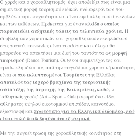
Ο χορός και ο χοροαθλητισμός έχει αποδείξει πως είναι
μια
σημαντική μορφή τουρισμού ειδικών ενδιαφερόντων που
αμβλύνει την εποχικότητα και είναι εφάμιλλη των συνεδρίων
κλάδο ο οποίος
και των εκθέσεων. Πρόκειται για έναν
παρουσιάζει αυξητικές τάσεις τα τελευταία χρόνια.
Η
συμβολή των χορευτικών και χοροαθλητικών εκδηλώσεων
στις τοπικές κοινωνίες είναι τεράστια και εύλογα θα
ως μορφή
μπορούσε
να
αποκτήσει μια δική του ταυτότητα
τουρισμού (
Dance Tourism).
Οι ξένοι συμμετέχοντες και
προσκεκλημένοι μας από την παγκόσμια χορευτική κοινότητα,
πιο εκλεπτυσμένοι Τουρίστες
είναι οι
της Ελλάδας,
αποτελώντας ισχυρό βραχίονα της τουριστικής
ανάπτυξης της περιοχής της Καλαμάτας,
καθώς ο
‘αθλητικός χορός’ (Art – Sport – Gala) αφορά ένα
είδος
αθλήματος υψηλού οικονομικού επιπέδου, καινοτόμο
,
πρωτότυπο για τα Ελληνικά δεδομένα, ενώ
εξωστρεφή και
είναι πολύ διαδεδομένο στο εξωτερικό
.
Με την συγκέντρωση της χοροαθλητικής κοινότητας στη