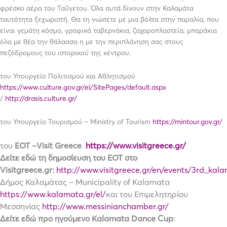
φρέσκο αέρα του Ταΰγετου. Όλα αυτά δίνουν στην Καλαμάτα
ταυτότητα ξεχωριστή. Θα τη νιώσετε με μια βόλτα στην παραλία, που
είναι γεμάτη κόσμο, γραφικά ταβερνάκια, ζαχαροπλαστεία, μπαράκια
όλα με θέα την θάλασσα η με την περιπλάνηση σας στους
πεζόδρομους του ιστορικού της κέντρου.
του Υπουργείο Πολιτισμού και Αθλητισμού
https://www.culture.gov.gr/el/SitePages/default.aspx
/
http://drasis.culture.gr/
του Υπουργείο Τουρισμού – Ministry of Tourism
https://mintour.gov.gr/
τ
ου
ΕΟΤ –
Visit Greece
https://www.visitgreece.gr/
Δείτε εδώ τη δημοσίευση του ΕΟΤ στο
Visitgreece.gr:
http://www.visitgreece.gr/en/events/3rd_ka
Δήμος Καλαμάτας – Municipality of Kalamata
https://www.kalamata.gr/el/
και του Επιμελητηρίου
Μεσσηνίας
http://www.messinianchamber.gr/
Δείτε εδώ προ
ηγούμενο Kalamata Dance Cup
: