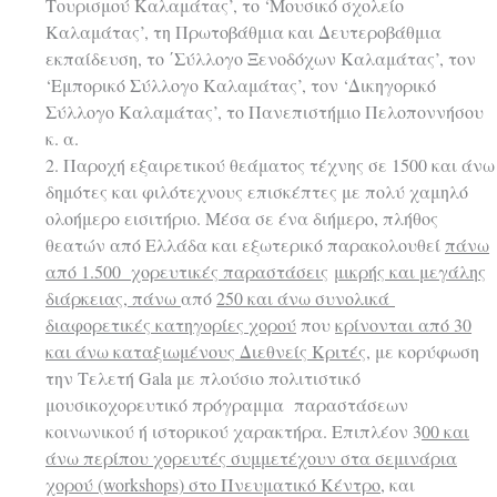
Τουρισμού Καλαμάτας’, το ‘Μουσικό σχολείο
Καλαμάτας’, τη Πρωτοβάθμια και Δευτεροβάθμια
εκπαίδευση, το ΄Σύλλογο Ξενοδόχων Καλαμάτας’, τον
‘Εμπορικό Σύλλογο Καλαμάτας’, τον ‘Δικηγορικό
Σύλλογο Καλαμάτας’, το Πανεπιστήμιο Πελοποννήσου
κ. α.
2. Παροχή εξαιρετικού θεάματος τέχνης σε 1500 και άνω
δημότες και φιλότεχνους επισκέπτες με πολύ χαμηλό
ολοήμερο εισιτήριο. Μέσα σε ένα διήμερο, πλήθος
θεατών από Ελλάδα και εξωτερικό παρακολουθεί
πάνω
από 1.500 χορευτικές παραστάσεις
μικρής και μεγάλης
διάρκειας, πάνω
από
250 και άνω συνολικά
διαφορετικές κατηγορίες χορού
που
κρίνονται από 30
και άνω καταξιωμένους Διεθνείς Κριτές,
με κορύφωση
την Τελετή Gala με πλούσιο πολιτιστικό
μουσικοχορευτικό πρόγραμμα παραστάσεων
κοινωνικού ή ιστορικού χαρακτήρα. Επιπλέον 3
00 και
άνω περίπου χορευτές συμμετέχουν στα σεμινάρια
χορού (workshops) στο Πνευματικό Κέντρο
, και