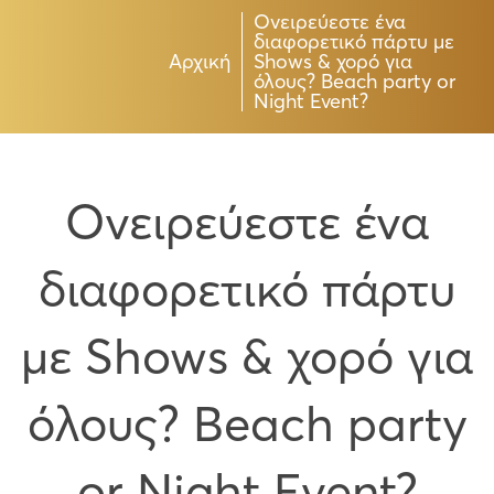
Ονειρεύεστε ένα
διαφορετικό πάρτυ με
Αρχική
Shows & χορό για
όλους? Beach party or
Night Event?
Ονειρεύεστε ένα
διαφορετικό πάρτυ
με Shows & χορό για
όλους? Beach party
or Night Event?