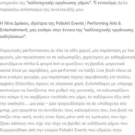
υπηρεσία της
“καλλιτεχνικής οργάνωσης γάμου”. Τί εννοούμε;
Δείτε
παρακάτω απόσπασμα της συνέντευξής μου:
Η Νίνα Δράκου, ιδρύτρια της
PolisArt Events |
Performing Arts &
Entertainment, μας εισάγει στην έννοια της “καλλιτεχνικής οργάνωσης
εκδηλώσεων”.
Χορευτικές performances σε όλα τα είδη χορού, μία παράσταση με live
φωτιές, μία πριγκίπισσα να σε καλωσορίζει, χορεύτριες με εκθαμβωτικά
φωτιζόμενα πέπλα & φτερά led να φωτίζουν τη βραδιά, μαγευτικά
aerial show με ακροβάτες, μια performer να παίζει Live βιολί πάνω σε
ένα εναέριο φεγγάρι, μια παράσταση τέχνης ακροβατικής επί στύλου,
αρχαίες Ελληνίδες ιέρειες σε κλασσικό χορό, ξυλοπόδαροι με υπέροχα
κοστούμια να λικνίζονται στο ρυθμό της μουσικής, να καλωσορίζουν
τον κόσμο ή να σερβίρουν cocktails στο γάμο, το σαξόφωνο έξω από
την εκκλησία… μια pop – jazz τραγουδίστρια να σε υποδέχεται στο
μπαρ, μια τρομπέτα να συνοδεύει τους καλεσμένους σου, ένα βιολί να
παίζει στην ακτή, αυτές είναι λίγες μόνο από τις εμπειρίες που έχει
ζήσει κάποιος που είχε την τύχη να βρεθεί σε εκδήλωση γάμου που
διοργανώθηκε από την εταιρία PolisArt Events που εδρεύει στην