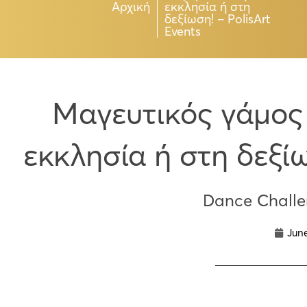
Αρχική
εκκλησία ή στη
δεξίωση! – PolisArt
Events
Μαγευτικός γάμος
εκκλησία ή στη δεξίω
Dance Chall
June