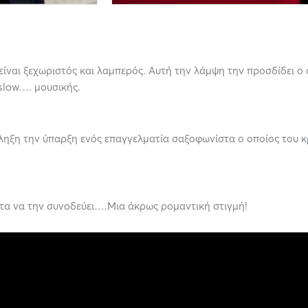
α είναι ξεχωριστός και λαμπερός. Αυτή την λάμψη την προσδίδει 
 slow…. μουσικής.
πληξη την ύπαρξη ενός επαγγελματία σαξοφωνίστα ο οποίος του κ
στα να την συνοδεύει….Μια άκρως ρομαντική στιγμή!