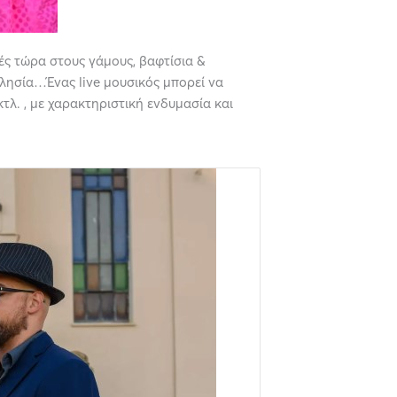
ές τώρα στους γάμους, βαφτίσια &
κλησία…Ένας live μουσικός μπορεί να
τλ. , με χαρακτηριστική ενδυμασία και