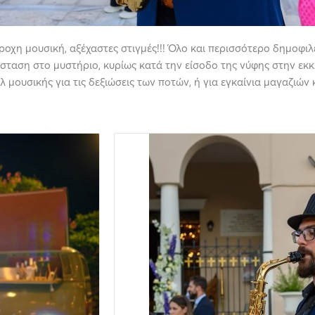
οχη μουσική, αξέχαστες στιγμές!!! Όλο και περισσότερο δημοφιλ
άσταση στο μυστήριο, κυρίως κατά την είσοδο της νύφης στην εκ
μουσικής για τις δεξιώσεις των ποτών, ή για εγκαίνια μαγαζιών κ