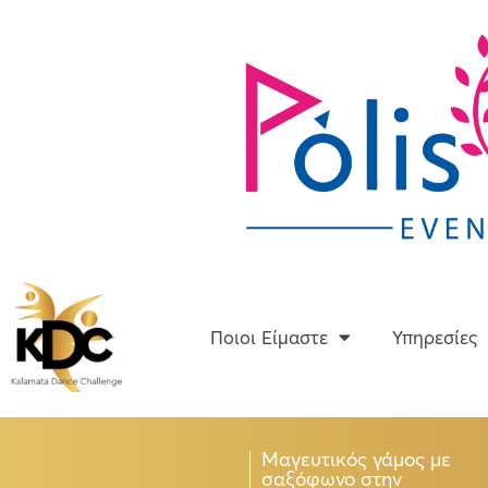
Skip
to
content
Ποιοι Είμαστε
Ποιοι Είμαστε
Υπηρεσίες
Μαγευτικός γάμος με
σαξόφωνο στην