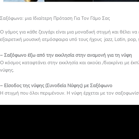
Σαξόφωνο: μια Ιδιαίτερη Πρόταση Για Τον Γάμο Σας
Ο γάμος για κάθε ζευγάρι είναι μια μοναδική στιγμή και θέλει ν
εξαιρετική μουσική ατμόσφαιρα υπό τους ήχους jazz, Latin, pop,
– Σαξόφωνο έξω από την εκκλησία στην αναμονή για τη νύφη
Ο κόσμος καταφτάνει στην εκκλησία και ακούει /διακρίνει με έκ
νύφης.
– Είσοδος της νύφης (Συνοδεία Νύφης) με Σαξόφωνο
Η στιγμή που όλοι περιμένουν. Η νύφη έρχεται με τον σαξοφωνί