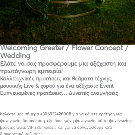
Welcoming Greeter / Flower Concept /
Wedding
Ελάτε να σας προσφέρουμε μια αξέχαστη και
πρωτόγνωρη εμπειρία!
Καλλιτεχνικές προτάσεις και θεάματα τέχνης,
μουσικής Live & χορού για ένα αξέχαστο Event
Εμπνευσμένες προτάσεις… Δυνατές αναμνήσεις
Καλέστε μας σήμερα
+306932426008
για να κάνετε κράτηση για
ψυχαγωγία, διασκέδαση, εξειδικευμένη ψυχαγωγία, πάρτι ψυχαγωγίας,
βραδιές Gala, VIP εκδηλώσεις κ.α για να οργανώσουμε κάτι
διαφορετικό μαζί σας!