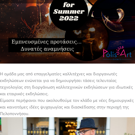
Η ομάδα μας από επαγγελματίες καλλιτέχνες και διοργανωτές
εκδηλώσεων ενώνεται για να δημιουργήσει τάσεις τελευταίας
τεχνολογίας στη διοργάνωση καλλιτεχνικών εκδηλώσεων για ιδιωτικές
και εταιρικές εκδηλώσεις.
Είμαστε περήφανοι που ακολουθούμε τον κλάδο με νέες δημιουργικές
και καινοτόμες ιδέες ψυχαγωγίας και διασκέδασης στην περιοχή της
Πελοποννήσου.