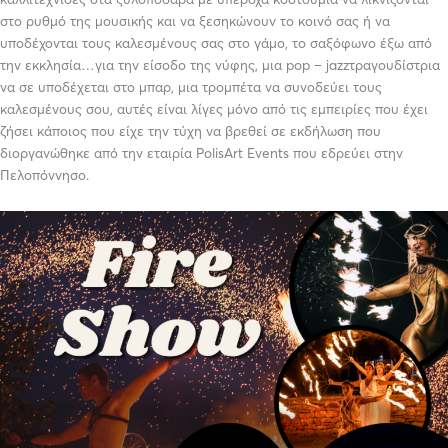
στο ρυθμό της μουσικής και να ξεσηκώνουν το κοινό σας
ή να
υποδέχονται τους καλεσμένους σας
στο γάμο, το σαξόφωνο έξω από
την εκκλησία…για την είσοδο της νύφης, μια
pop
–
jazz
τραγουδίστρια
να σε υποδέχεται στο μπαρ, μια τρομπέτα να συνοδεύει τους
καλεσμένους σου, αυτές είναι λίγες μόνο από τις εμπειρίες που έχει
ζήσει κάποιος που είχε την τύχη να βρεθεί σε εκδήλωση που
διοργανώθηκε από την εταιρία
PolisArt
Events που εδρεύει στην
Πελοπόννησο.