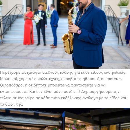
Παρέχουμε ψυχαγωγία διεθνούς κλάσης για κάθε είδους εκδηλώσεις.
Μουσικοί, χορευτές, καλλιτέχνες, ακροβάτες, ηθοποιοί, animateurs,
ξυλοπόδαροι ή οτιδήποτε μπορείτε να φανταστείτε για να
εντυπωσιάσετε. Και δεν είναι μόνο αυτό….!!! Δημιουργήσουμε την
τέλεια ατμόσφαιρα σε κάθε τύπο εκδήλωσης ανάλογα με το είδος και
το ύφος της.