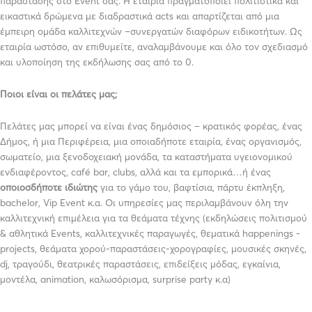
παράστασης στο Event σας. Η εταιρία πραγματοποιεί πολιτιστικά και
εικαστικά δρώμενα με διαδραστικά acts και απαρτίζεται από μια
έμπειρη ομάδα καλλιτεχνών –συνεργατών διαφόρων ειδικοτήτων. Ως
εταιρία ωστόσο, αν επιθυμείτε, αναλαμβάνουμε και όλο τον σχεδιασμό
και υλοποίηση της εκδήλωσης σας από το 0.
Ποιοι είναι οι πελάτες μας;
Πελάτες μας μπορεί να είναι ένας δημόσιος – κρατικός φορέας, ένας
Δήμος, ή μια Περιφέρεια, μια οποιαδήποτε εταιρία, ένας οργανισμός,
σωματείο, μια ξενοδοχειακή μονάδα, τα καταστήματα υγειονομικού
ενδιαφέροντος, café bar, clubs, αλλά και τα εμπορικά…ή ένας
οποιοσδήποτε ιδιώτης
για το γάμο του, βαφτίσια, πάρτυ έκπληξη,
bachelor, Vip Event κ.α. Οι υπηρεσίες μας περιλαμβάνουν όλη την
καλλιτεχνική επιμέλεια για τα θεάματα τέχνης (εκδηλώσεις πολιτισμού
& αθλητικά Events, καλλιτεχνικές παραγωγές, θεματικά happenings -
projects, θεάματα χορού-παραστάσεις-χορογραφίες, μουσικές σκηνές,
dj, τραγούδι, θεατρικές παραστάσεις, επιδείξεις μόδας, εγκαίνια,
μοντέλα, animation, καλωσόρισμα, surprise party κ.α)