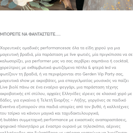
ΜΠΟΡΕΙΤΕ ΝΑ ΦΑΝΤΑΣΤΕΙΤΕ….
Χορευτικές ομαδικές
performances
σε όλα τα είδη χορού για μια
μαγευτική βραδιά, μία παράσταση με live φωτιές, μία πριγκίπισσα να σε
καλωσορίζει, μια performer μας να σας σερβίρει σαμπάνια ή cocktail,
χορεύτριες με εκθαμβωτικά φωτιζόμενα πέπλα & φτερά led να
φωτίζουν τη βραδιά, ή να περιφέρονται στο Gerden Vip Party σας,
μαγευτικά show με ακροβάτες, μια επαγγελματίας μουσικός να παίζει
Live
βιολί πάνω σε ένα εναέριο φεγγάρι, μια παράσταση τέχνης
ακροβατικής επί στύλου, αρχαίες Ελληνίδες ιέρειες σε κλασικό χορό με
δάδες, για εγκαίνια ή Τελετή Έναρξης – Λήξης, γοργόνες σε παιδικό
Event
να εξιστορούν στα παιδιά ιστορίες από τον βυθό, ή καλλιτέχνες
του τσίρκο να κάνουν μαγικά και ταχυδακτυλουργικά,
ή
bubbles
συμμετοχική performance με εικαστικές αναπαραστάσεις,
ψηφιακό πλανητάριο με έναστρο ουρανό με τηλεσκόπιο, αέρινες
καλλιτέχνιδες στα ξυλοπόδαρα με υπέροχα κοστούμια να λικνίζονται