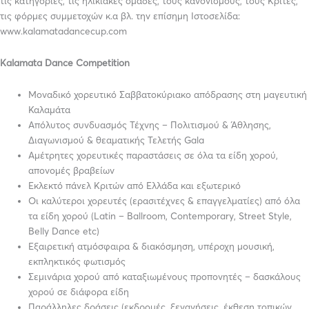
τις κατηγορίες, τις ηλικιακές ομάδες, τους κανονισμούς, τους Κριτές,
τις φόρμες συμμετοχών κ.α βλ. την επίσημη Ιστοσελίδα:
www.kalamatadancecup.com
Kalamata Dance Competition
Μοναδικό χορευτικό Σαββατοκύριακο απόδρασης στη μαγευτική
Καλαμάτα
Απόλυτος συνδυασμός Τέχνης – Πολιτισμού & Άθλησης,
Διαγωνισμού & θεαματικής Τελετής Gala
Αμέτρητες χορευτικές παραστάσεις σε όλα τα είδη χορού,
απονομές βραβείων
Εκλεκτό πάνελ Κριτών από Ελλάδα και εξωτερικό
Οι καλύτεροι χορευτές (ερασιτέχνες & επαγγελματίες) από όλα
τα είδη χορού (Latin – Ballroom, Contemporary, Street Style,
Belly Dance etc)
Εξαιρετική ατμόσφαιρα & διακόσμηση, υπέροχη μουσική,
εκπληκτικός φωτισμός
Σεμινάρια χορού από καταξιωμένους προπονητές – δασκάλους
χορού σε διάφορα είδη
Παράλληλες δράσεις (εκδρομές, ξεναγήσεις, έκθεση τοπικών