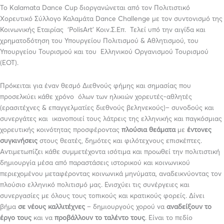
Το Kalamata Dance Cup διοργανώνεται από τον Πολιτιστικό
Χορευτικό Σύλλογο Καλαμάτα Dance Challenge με τον συντονισμό της
Κοινωνικής Εταιρίας ‘PolisArt’ Κοιν.Σ.Επ. Τελεί υπό την αιγίδα και
χρηματοδότηση του Υπουργείου Πολιτισμού & Αθλητισμού, του
Υπουργείου Τουρισμού και του Ελληνικού Οργανισμού Τουρισμού
(ΕΟΤ).
Πρόκειται για έναν θεσμό Διεθνούς φήμης και σημασίας που
προσελκύει κάθε χρόνο όλων των ηλικιών χορευτές-αθλητές
(ερασιτέχνες & επαγγελματίες διεθνούς βεληνεκούς)– συνοδούς και
συνεργάτες και ικανοποιεί τους λάτρεις της ελληνικής και παγκόσμιας
χορευτικής κοινότητας προσφέροντας
πλούσια θεάματα
με
έντονες
συγκινήσεις
στους θεατές, δημότες και φιλότεχνους επισκέπτες.
Αντιμετωπίζει κάθε συμμετέχοντα ισότιμα και προωθεί την πολιτιστική
δημιουργία μέσα από παραστάσεις ιστορικού και κοινωνικού
περιεχομένου μεταφέροντας κοινωνικά μηνύματα, αναδεικνύοντας τον
πλούσιο ελληνικό πολιτισμό μας. Ενισχύει τις συνέργειες και
συνεργασίες με όλους τους τοπικούς και κρατικούς φορείς. Δίνει
βήμα
σε νέους καλλιτέχνες
– δημιουργούς χορού να
αναδείξουν το
έργο τους
και να
προβάλλουν το ταλέντο τους
. Είναι το πεδίο