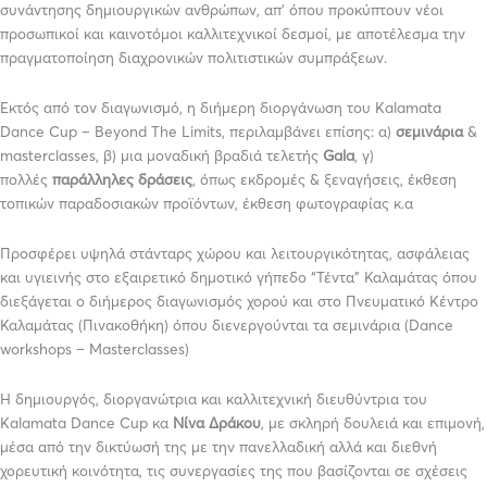
συνάντησης δημιουργικών ανθρώπων, απ’ όπου προκύπτουν νέοι
προσωπικοί και καινοτόμοι καλλιτεχνικοί δεσμοί, με αποτέλεσμα την
πραγματοποίηση διαχρονικών πολιτιστικών συμπράξεων.
Εκτός από τον διαγωνισμό, η διήμερη διοργάνωση του Kalamata
Dance Cup – Beyond The Limits, περιλαμβάνει επίσης: α)
σεμινάρια
&
masterclasses, β) μια μοναδική βραδιά τελετής
Gala
, γ)
πολλές
παράλληλες δράσεις
, όπως εκδρομές & ξεναγήσεις, έκθεση
τοπικών παραδοσιακών προϊόντων, έκθεση φωτογραφίας κ.α
Προσφέρει υψηλά στάνταρς χώρου και λειτουργικότητας, ασφάλειας
και υγιεινής στο εξαιρετικό δημοτικό γήπεδο “Τέντα” Καλαμάτας όπου
διεξάγεται ο διήμερος διαγωνισμός χορού και στο Πνευματικό Κέντρο
Καλαμάτας (Πινακοθήκη) όπου διενεργούνται τα σεμινάρια (Dance
workshops – Masterclasses)
Η δημιουργός, διοργανώτρια και καλλιτεχνική διευθύντρια του
Kalamata Dance Cup κα
Νίνα Δράκου
, με σκληρή δουλειά και επιμονή,
μέσα από την δικτύωσή της με την πανελλαδική αλλά και διεθνή
χορευτική κοινότητα, τις συνεργασίες της που βασίζονται σε σχέσεις