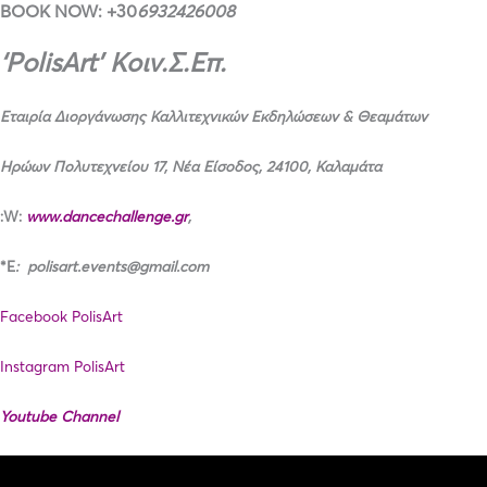
BOOK NOW: +30
6932426008
‘
PolisArt
’
Κοιν.Σ.Επ.
Εταιρία Διοργάνωσης Καλλιτεχνικών
Εκδηλώσεων & Θεαμάτων
Ηρώων Πολυτεχνείου 17, Νέα Είσοδος, 24100, Καλαμάτα
:
W
:
www
.
dancechallenge
.
gr
,
*
E
:
polisart.events@gmail.com
Facebook PolisArt
Instagram PolisArt
Youtube Channel