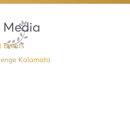
/ Media
t Events
lenge Kalamata