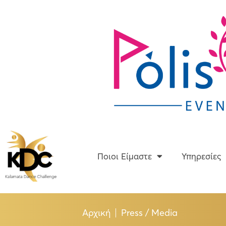
Skip
to
content
Ποιοι Είμαστε
Ποιοι Είμαστε
Υπηρεσίες
Αρχική
Press / Media