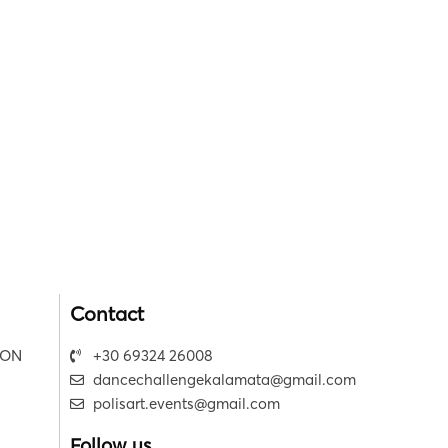
Contact
ION
+30 69324 26008
dancechallengekalamata@gmail.com
polisart.events@gmail.com
Follow us