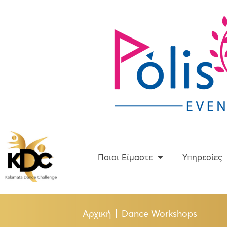
Skip
to
content
Ποιοι Είμαστε
Ποιοι Είμαστε
Υπηρεσίες
Αρχική
Dance Workshops