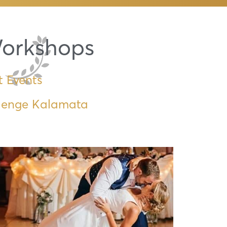
orkshops
t Events
lenge Kalamata