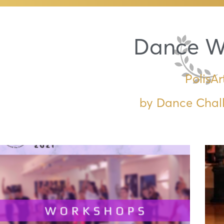
Dance W
PolisAr
by Dance Chal