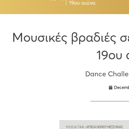
19ου αιώνα.
Μουσικές βραδιές σ
19ου 
Dance Chall
Decemb