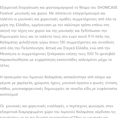
Εξαιρετική διοργάνωση και φαντασμαγορικό το θέαμα του SHOWCASE
Festival μουσικής και χορού. Με απίστευτο επαγγελματισμό και
ταλέντο οι μουσικές και χορευτικές ομάδες συμμετέχοντες από όλα τα
μέρη της Ελλάδος, ερμήνευσαν με τον καλύτερο τρόπο επάνω στη
σκηνή την τέχνη του χορού και της μουσικής και ξεδίπλωσαν την
δημιουργία τους και το ταλέντο τους στο ευρύ κοινό !!! Η πόλη της
Καλαμάτας φιλοξένησε γύρω στους 130 συμμετέχοντες και συνοδούς
από όλη την Πελοπόννησο, Αττική και Στερεά Ελλάδα, ενώ από την
Μεσσηνία οι συμμετέχοντες ξεπέρασαν επίσης τους 100! Το φεστιβάλ
παρακολούθησαν με ευχαρίστηση εκατοντάδες καλεσμένοι μέχρι το
τέλος.
Η προκυμαία του λιμανιού Καλαμάτας κατακλύστηκε από κόσμο και
γέμισε με χαμόγελα, χρώματα, ήχους, μουσικά όργανα κ φωνές, ένταση,
πάθος, μουσικοχορευτικές δημιουργίες σε ποικίλα είδη με ευφάνταστα
κοστούμια!
Οι μουσικές και χορευτικές εναλλαγές, ο περίτεχνος φωτισμός στον
εξαιρετικά διαμορφωμένο χώρο του λιμανιού Καλαμάτας κέρδισαν τις
εντυπώσεις με το πιο δυνατό χειροκρότημα! Όλες οι μουσικές και