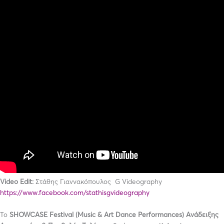
Video Edit:
Στάθης Γιαννακόπουλος G Videography
https://www.facebook.com/stathisgvideography
Το
SHOWCASE
Festival (
Music &
Art
Dance
Performances) Ανάδειξης