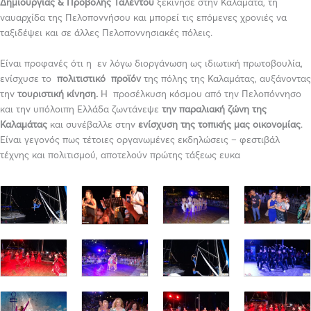
Δημιουργίας & Προβολής Ταλέντου
ξεκίνησε στην Καλαμάτα, τη
ναυαρχίδα της Πελοποννήσου και μπορεί τις επόμενες χρονιές να
ταξιδέψει και σε άλλες Πελοποννησιακές πόλεις.
Είναι προφανές ότι η εν λόγω διοργάνωση ως ιδιωτική πρωτοβουλία,
ενίσχυσε το
πολιτιστικό προϊόν
της πόλης της Καλαμάτας, αυξάνοντας
την
τουριστική κίνηση.
Η προσέλκυση κόσμου από την Πελοπόννησο
και την υπόλοιπη Ελλάδα ζωντάνεψε
την παραλιακή ζώνη
της
Καλαμάτας
και συνέβαλλε στην
ενίσχυση της τοπικής μας οικονομίας
.
Είναι γεγονός πως τέτοιες οργανωμένες εκδηλώσεις – φεστιβάλ
τέχνης και πολιτισμού, αποτελούν πρώτης τάξεως ευκα