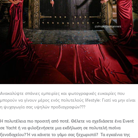
Ανακαλύψτε σπάνιες εμπειρίες και φωτογραφικές ευκαιρίες που
μπορούν να γίνουν μέρος ενός πολυτελούς lifestyle: Γιατί να μην είναι
η ψυχαγωγία σας υψηλών προδιαγραφών???
Η πολυτέλεια πιο προσιτή από ποτέ. Θέλετε να σχεδιάσετε ένα Event
σε Yacht ή να φιλοξενήσετε μια εκδήλωση σε πολυτελή πισίνα
ξενοδοχείου? Ή να κάνετε το γάμο σας ξεχωριστό? Τα εγκαίνια της