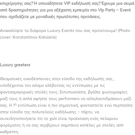
επιχείρησης σας? Ή οποιαδήποτε VIP εκδήλωσή σας? Έχουμε μια σειρά
από δραστηριότητες για μια αξέχαστη εμπειρία στο Vip Party – Εvent
που σχεδιάζετε με μοναδικές πρωτότυπες προτάσεις.
Ανακαλύψτε τα διάφορα Luxury Εvents που σας προτείνουμε! (Photo
cover: Konstantinos Katsianis)
Luxury greeters
Θεαματικές οικοδέσποινες στην είσοδο της εκδήλωσής σας ,
υποδέχονται τον κόσμο κλέβοντας τις εντύπωσες με τις
φαντασμαγορικές στολές τους. Εντυπωσιάστε, βγάλτε φωτογραφίες
μαζί τους ή απλά αφήστε τους performers να αλληλοεπιδράσουν μαζί
η
σας. Η 1
εντύπωση είναι η πιο σημαντική, φανταστείτε ενώ περπατάτε
στην είσοδο της πολυτελούς εκδήλωσης – πάρτυ, να
συνειδητοποιήσετε ότι το χαλί είναι προέκταση ενός πελώριου
φορέματος ή να σας σερβίρουν σαμπάνια κοπέλες με στολές από
καθρέπτη.