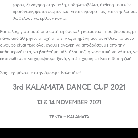
χορού, ξενάγηση στην πόλη, ποδηλατοβόλτα, έκθεση τοπικών
προϊόντων, φωτογραφίας κ.α. Είναι σίγουρο πως και οι φίλοι σας
θα θέλουν να έρθουν κοντά!
Και τέλος, γιατί μετά από αυτή τη δύσκολη κατάσταση που βιώσαμε, με
πάνω από 20 μήνες αποχή από την αγαπημένη μας συνήθεια, το μόνο
σίγουρο είναι πως όλοι έχουμε ανάγκη να αποδράσουμε από την
καθημερινότητα, να βρεθούμε πάλι όλοι μαζί η χορευτική κοινότητα, να
εκτονωθούμε, να χορέψουμε ξανά, γιατί ο χορός…είναι η ίδια η ζωή!
Σας περιμένουμε στην όμορφη Καλαμάτα!
3rd KALAMATA DANCE CUP 2021
13 & 14 NOVEMBER 2021
TENTA – KALAMATA