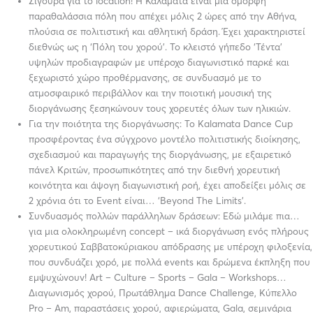
Σίγουρα για το location! Η Καλαμάτα είναι μια όμορφη
παραθαλάσσια πόλη που απέχει μόλις 2 ώρες από την Αθήνα,
πλούσια σε πολιτιστική και αθλητική δράση. Έχει χαρακτηριστεί
διεθνώς ως η ‘Πόλη του χορού’. Το κλειστό γήπεδο ‘Τέντα’
υψηλών προδιαγραφών με υπέροχο διαγωνιστικό παρκέ και
ξεχωριστό χώρο προθέρμανσης, σε συνδυασμό με το
ατμοσφαιρικό περιβάλλον και την ποιοτική μουσική της
διοργάνωσης ξεσηκώνουν τους χορευτές όλων των ηλικιών.
Για την ποιότητα της διοργάνωσης: Το Kalamata Dance Cup
προσφέροντας ένα σύγχρονο μοντέλο πολιτιστικής διοίκησης,
σχεδιασμού και παραγωγής της διοργάνωσης, με εξαιρετικό
πάνελ Κριτών, προσωπικότητες από την διεθνή χορευτική
κοινότητα και άψογη διαγωνιστική ροή, έχει αποδείξει μόλις σε
2 χρόνια ότι το Event είναι… ‘Beyond The Limits’.
Συνδυασμός πολλών παράλληλων δράσεων: Εδώ μιλάμε πια…
για μια ολοκληρωμένη concept – ικά διοργάνωση ενός πλήρους
χορευτικού Σαββατοκύριακου απόδρασης με υπέροχη φιλοξενία,
που συνδυάζει χορό, με πολλά events και δρώμενα έκπληξη που
εμψυχώνουν! Art – Culture – Sports – Gala – Workshops…
Διαγωνισμός χορού, Πρωτάθλημα Dance Challenge, Κύπελλο
Pro – Am, παραστάσεις χορού, αφιερώματα, Gala, σεμινάρια