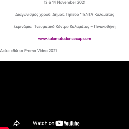
13 & 14
November 2021
Διαγωνισμός χορού: Δημοτ. Γήπεδο ‘ΤΕΝΤΑ’ Καλαμάτας
Σεμινάρια: Πνευματικό Κέντρο Καλαμάτας – Πινακοθήκη
www.kalamatadancecup.com
Δείτε εδώ το Promo Video 2021