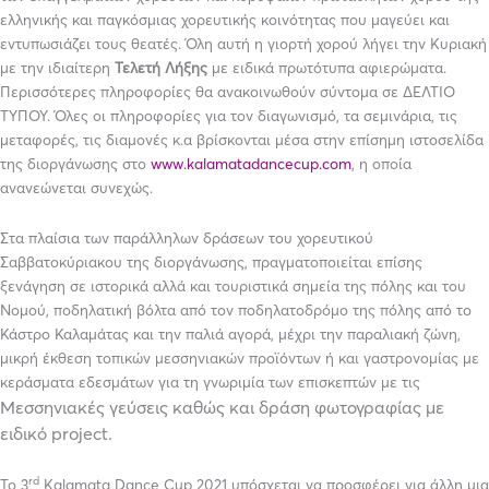
ελληνικής και παγκόσμιας χορευτικής κοινότητας που μαγεύει και
εντυπωσιάζει τους θεατές. Όλη αυτή η γιορτή χορού λήγει την Κυριακή
με την ιδιαίτερη
Τελετή Λήξης
με ειδικά πρωτότυπα αφιερώματα.
Περισσότερες πληροφορίες θα ανακοινωθούν σύντομα σε ΔΕΛΤΙΟ
ΤΥΠΟΥ. Όλες οι πληροφορίες για τον διαγωνισμό, τα σεμινάρια, τις
μεταφορές, τις διαμονές κ.α βρίσκονται μέσα στην επίσημη ιστοσελίδα
της διοργάνωσης στο
www.kalamatadancecup.com
, η οποία
ανανεώνεται συνεχώς.
Στα πλαίσια των παράλληλων δράσεων του χορευτικού
Σαββατοκύριακου της διοργάνωσης, πραγματοποιείται επίσης
ξενάγηση σε ιστορικά αλλά και τουριστικά σημεία της πόλης και του
Νομού, ποδηλατική βόλτα από τον ποδηλατοδρόμο της πόλης από το
Κάστρο Καλαμάτας και την παλιά αγορά, μέχρι την παραλιακή ζώνη,
μικρή έκθεση τοπικών μεσσηνιακών προϊόντων ή και γαστρονομίας με
κεράσματα εδεσμάτων για τη γνωριμία των επισκεπτών με τις
Μεσσηνιακές γεύσεις καθώς και δράση φωτογραφίας με
ειδικό project.
rd
Το 3
Kalamata Dance Cup 2021 υπόσχεται να προσφέρει για άλλη μια