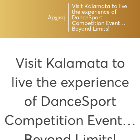
Visit Kalamata to live
the experience of
Αρχική
DanceSport
Competition Event…
Beyond Limits!
Visit Kalamata to
live the experience
of DanceSport
Competition Event…
Beyond Limits!