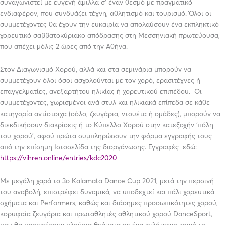
συναγωνιστεί με ευγενή άμιλλα σ’ έναν θεσμό με πραγματικό
ενδιαφέρον, που συνδυάζει τέχνη, αθλητισμό και τουρισμό. Όλοι οι
συμμετέχοντες θα έχουν την ευκαιρία να απολαύσουν ένα εκπληκτικό
χορευτικό σαββατοκύριακο απόδρασης στη Μεσσηνιακή πρωτεύουσα,
που απέχει μόλις 2 ώρες από την Αθήνα.
Στον Διαγωνισμό Χορού, αλλά και στα σεμινάρια μπορούν να
συμμετέχουν όλοι όσοι ασχολούνται με τον χορό, ερασιτέχνες ή
επαγγελματίες, ανεξαρτήτου ηλικίας ή χορευτικού επιπέδου. Οι
συμμετέχοντες, χωρισμένοι ανά στυλ και ηλικιακά επίπεδα σε κάθε
κατηγορία αντίστοιχα (σόλο, ζευγάρια, ντουέτα ή ομάδες), μπορούν να
διεκδικήσουν διακρίσεις ή το Κύπελλο Χορού στην κατεξοχήν ‘πόλη
του χορού’, αφού πρώτα συμπληρώσουν την φόρμα εγγραφής τους
από την επίσημη Ιστοσελίδα της διοργάνωσης. Εγγραφές εδώ:
https://vihren.online/entries/kdc2020
Με μεγάλη χαρά το 3o Kalamata Dance Cup 2021, μετά την περσινή
του αναβολή, επιστρέφει δυναμικά, να υποδεχτεί και πάλι χορευτικά
σχήματα και Performers, καθώς και διάσημες προσωπικότητες χορού,
κορυφαία ζευγάρια και πρωταθλητές αθλητικού χορού DanceSport,