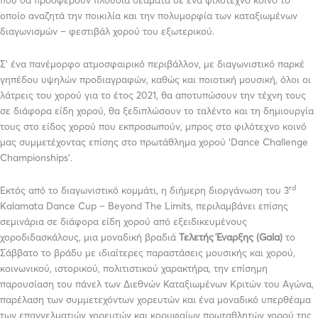
που θα προσφέρουν πλούσια θεάματα σε ένα φιλότεχνο κοινό το
οποίο αναζητά την ποικιλία και την πολυμορφία των καταξιωμένων
διαγωνισμών – φεστιβάλ χορού του εξωτερικού.
Σ’ ένα πανέμορφο ατμοσφαιρικό περιβάλλον, με διαγωνιστικό παρκέ
γηπέδου υψηλών προδιαγραφών, καθώς και ποιοτική μουσική, όλοι οι
λάτρεις του χορού για το έτος 2021, θα αποτυπώσουν την τέχνη τους
σε διάφορα είδη χορού, θα ξεδιπλώσουν το ταλέντο και τη δημιουργία
τους στο είδος χορού που εκπροσωπούν, μπρος στο φιλότεχνο κοινό
μας συμμετέχοντας επίσης στο πρωτάθλημα χορού ‘Dance Challenge
Championships’.
rd
Εκτός από το διαγωνιστικό κομμάτι, η διήμερη διοργάνωση του 3
Kalamata Dance Cup – Beyond The Limits, περιλαμβάνει επίσης
σεμινάρια σε διάφορα είδη χορού από εξειδικευμένους
χοροδιδασκάλους, μια μοναδική βραδιά
Τελετής Έναρξης (Gala)
το
Σάββατο το βράδυ με ιδιαίτερες παραστάσεις μουσικής και χορού,
κοινωνικού, ιστορικού, πολιτιστικού χαρακτήρα, την επίσημη
παρουσίαση του πάνελ των Διεθνών Καταξιωμένων Κριτών του Αγώνα,
παρέλαση των συμμετεχόντων χορευτών και ένα μοναδικό υπερθέαμα
των επαγγελματιών χορευτών και κορυφαίων πρωταθλητών χορού της